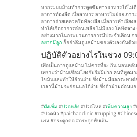
หากระบบม้ามทำการดูดซึมสารอาหารได้ไม่ดี 
อาการท้องอืด เบื่ออาหาร อาหารไม่ย่อย ภาวะบ
อาการถ่ายเหลวหรือท้องเสีย เมื่อการลำเลียงสา
ทำให้เกิดอาการอ่อนเพลีย ไม่มีแรง โลหิตจาง ซ
อย่างมากในกระบวนการการมีประจำเดือน กระ
อยากมีลูก
ก็อย่าลืมดูแลม้ามของตัวเองกันด้วย
ปฏิบัติตัวอย่างไรในช่วง 09
เพื่อเป็นการดูแลม้าม ไม่ควรที่จะ กิน นอนหลั
เพราะว่าม้ามเชื่อมโยงกับริมฝีปาก คนที่พูด
ไขมันและทำให้อ้วนง่าย ซึ่งม้ามมีผลกระทบ
เวลานี้ม้ามจะอ่อนแอได้ง่าย ซึ่งถ้าม้ามอ่อนแอ
#
ฝังเข็ม
#
ปวดหลัง
#ปวดไหล่ #
เพิ่มความสูง
#เ
#ปวดหัว #paichaoclinic #cupping #Chine
แรง #กระดูกคต #กระดูกทับเส้น