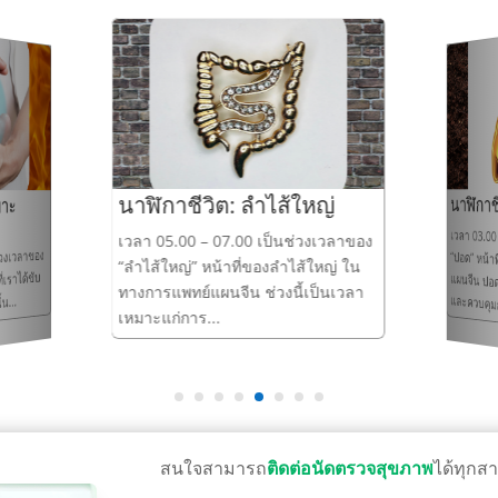
นาฬิกาชีวิต: ลำไส้ใหญ่
นาฬิกาช
พาะ
เวลา 03.0
“ปอด” หน้
แผนจีน ป
เวลา 05.00 – 07.00 เป็นช่วงเวลาของ
วงเวลาของ
“ลำไส้ใหญ่” หน้าที่ของลำไส้ใหญ่ ใน
เราได้ขับ
ทางการแพทย์แผนจีน ช่วงนี้เป็นเวลา
และควบคุม
น...
เหมาะแก่การ...
สนใจสามารถ
ติดต่อนัดตรวจสุขภาพ
ได้ทุกส