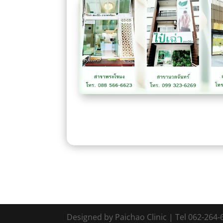
Designed by Paichao Clinic | Tel 062-264-