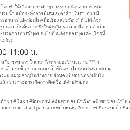
ก็จะทำให้เกิดอาการต่างๆทางระบบย่อยอาหาร เช่น
วมน้ำ แม้กระทั่งการมีเสมหะคั่งค้างในร่างกาย มี
รอาหารไปหล่อเลี้ยงเนื้อเยื่อและอวัยวะได้ไม่ดี ก็จะ
ูบผอม เป็นต้น และยิ่งในผู้หญิงเรา ม้ามมีความจำเป็น
บวนการการมีบุตร จนไปถึงหลังคลอดบุตรค่ะ (ใครที่
นะจ๊ะ)
:00-11:00 น.
บ หรือ พูดมากๆ ในเวลานี้ เพราะอะไรนะเหรอ ??? ก็
มากๆ ม้ามจะชื้น อาหารและน้ำที่กินเข้าไปจะแปรสภาพเป็น
ต่อระบบเผาผลาญในร่างกาย ส่วนคนที่ชอบนอนหลับใน
แล้ว ร่างกายอาจเกิดการติดเชื้อได้ง่ายด้วยค่ะ
ท้าชา #มือชา #อัมพฤกษ์ #อัมพาต #หน้าเรียว #ผิวขาว #หน้าใส
semedicine #backpain #แพทย์แผนจีน #กายภาพ #ครอบแก้ว #ออฟ